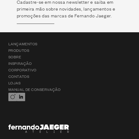
Cadastre-se em nossa newsletter e saiba em
primeira mão sobre novidades, lançamentos e
promoções das marcas de Fernando Jaeger.
LANÇAMENTOS
PRODUTOS
SOBRE
INSPIRAÇÃO
CORPORATIVO
CONTATOS
LOJAS
MANUAL DE CONSERVAÇÃO