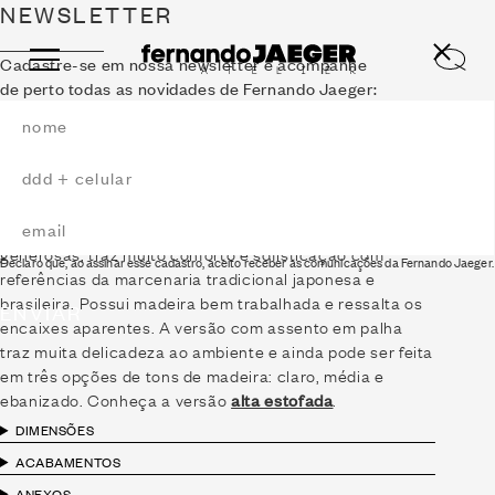
NEWSLETTER
Cadastre-se em nossa newsletter e acompanhe
de perto todas as novidades de Fernando Jaeger:
CADEIRA KIRI ALTA
PALHINHA
2024
A
Cadeira Kiri Alta
com largura e profundidade
generosas, traz muito conforto e sofisticação com
Declaro que, ao assinar esse cadastro, aceito receber as comunicações da Fernando Jaeger.
referências da marcenaria tradicional japonesa e
brasileira. Possui madeira bem trabalhada e ressalta os
ENVIAR
encaixes aparentes. A versão com assento em palha
traz muita delicadeza ao ambiente e ainda pode ser feita
em três opções de tons de madeira: claro, média e
ebanizado. Conheça a versão
alta estofada
.
DIMENSÕES
ACABAMENTOS
ANEXOS