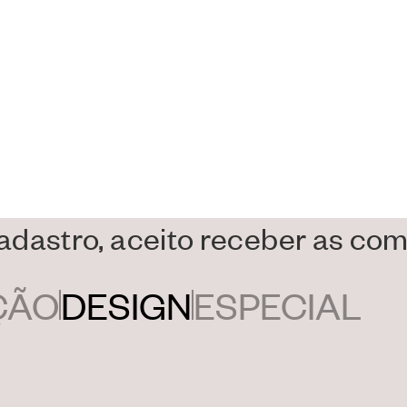
stórias do nosso univ
r e ideias que esperam
cadastro, aceito receber as c
ÇÃO
DESIGN
ESPECIAL