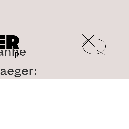
panhe
aeger: