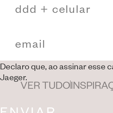
Uma coleção de hi
que
nos faz vibra
inspirem também
Declaro que, ao assinar esse 
Jaeger.
VER TUDO
INSPIRA
ENVIAR