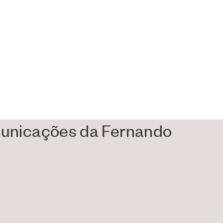
erso, com tudo o
os que lhe
omunicações da Fernando