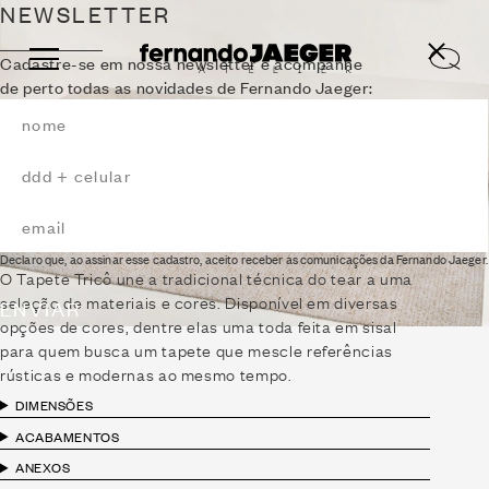
NEWSLETTER
Cadastre-se em nossa newsletter e acompanhe
de perto todas as novidades de Fernando Jaeger:
TAPETE TRICÔ
2016
Declaro que, ao assinar esse cadastro, aceito receber as comunicações da Fernando Jaeger.
O Tapete Tricô une a tradicional técnica do tear a uma
seleção de materiais e cores. Disponível em diversas
ENVIAR
opções de cores, dentre elas uma toda feita em sisal
para quem busca um tapete que mescle referências
rústicas e modernas ao mesmo tempo.
DIMENSÕES
ACABAMENTOS
ANEXOS