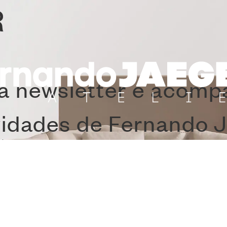
R
a newsletter e acom
vidades de Fernando J
GGY