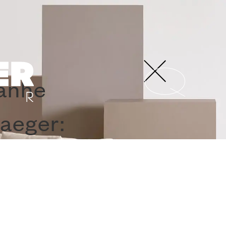
panhe
aeger: