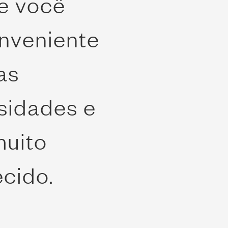
e você
onveniente
as
sidades e
muito
ecido.