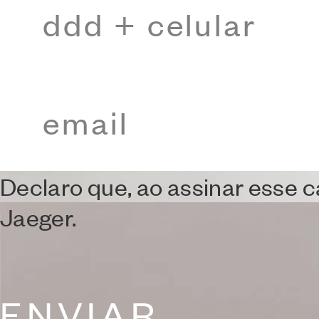
2018
Declaro que, ao assinar esse 
Jaeger.
ENVIAR