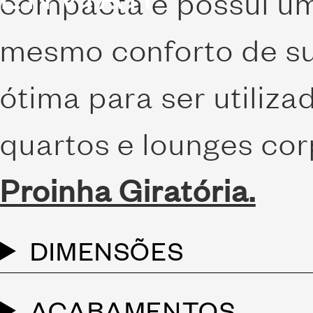
compacta e possui um
mesmo conforto de su
ótima para ser utiliza
quartos e lounges co
Proinha Giratória.
DIMENSÕES
ACABAMENTOS