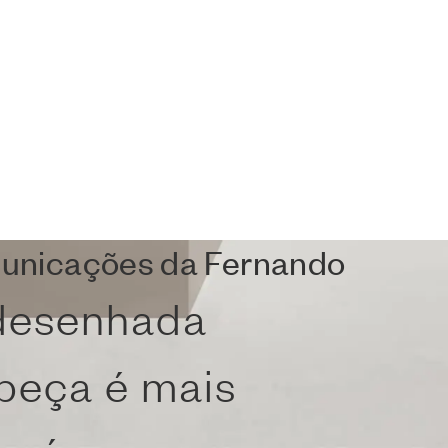
omunicações da Fernando
 desenhada
peça é mais