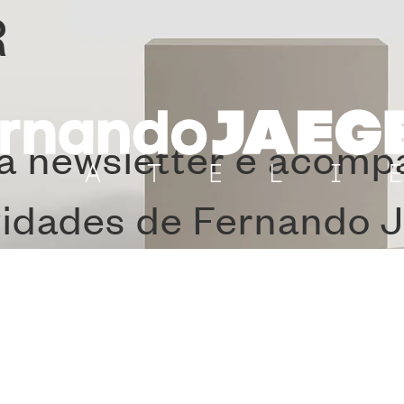
R
a newsletter e acom
vidades de Fernando J
NA PROIN