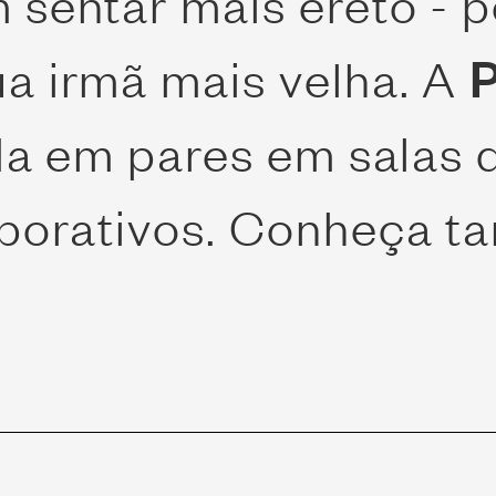
 sentar mais ereto - 
a irmã mais velha. A
P
da em pares em salas d
rporativos. Conheça 