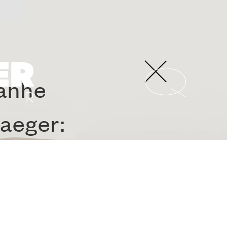
panhe
aeger:
HA