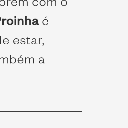
porém com o
roinha
é
e estar,
também a