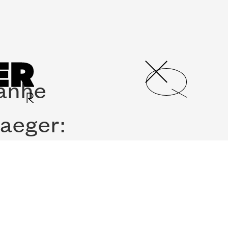
panhe
aeger:
A