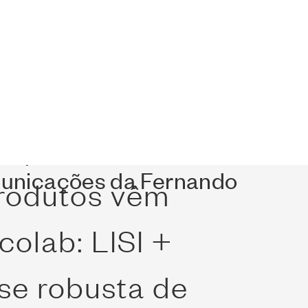
túdio Lisi, de
a Criativa de
ompartilhada
omunicações da Fernando
produtos vêm
colab: LISI +
se robusta de