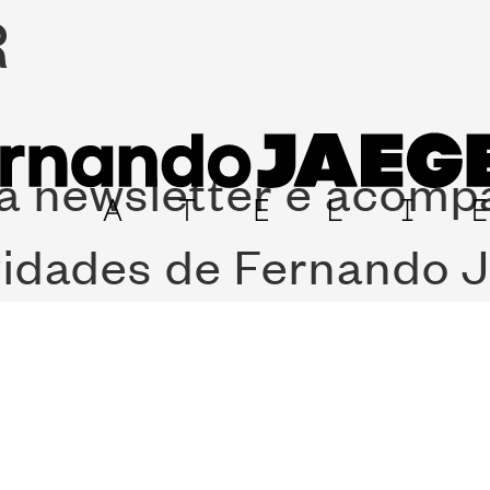
R
a newsletter e acom
vidades de Fernando J
A MADEIR