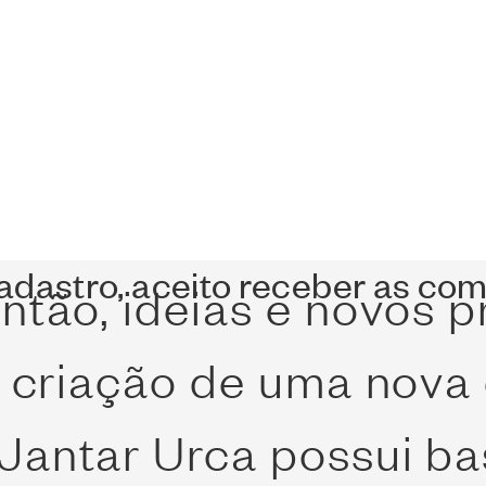
aeger conheceram o Es
Altoé, durante a Seman
cobriram uma visão c
cadastro, aceito receber as c
ntão, ideias e novos 
a criação de uma nova 
antar Urca possui ba