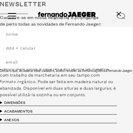
NEWSLETTER
Cadastre-se em nossa newsletter e acompanhe
de perto todas as novidades de Fernando Jaeger:
MESA DE CENTRO MÁXI
LÓTUS
2022
Ideal para ambientes amplos e espaçosos, a Mesa de
Centro Máxi Lótus é toda feita em lâmina de madeira
Declaro que, ao assinar esse cadastro, aceito receber as comunicações da Fernando Jaeger.
com trabalho de marchetaria em seu tampo com
formato orgânico. Pode ser feita em madeira natural ou
ENVIAR
ebanizada. Disponível em duas alturas e duas larguras, é
possível utilizá-la sozinha ou em conjunto.
DIMENSÕES
ACABAMENTOS
ANEXOS