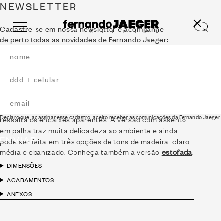
NEWSLETTER
Cadastre-se em nossa newsletter e acompanhe
de perto todas as novidades de Fernando Jaeger:
BANCO KIRI PALHINHA
2024
O
Banco Kiri
apresenta conforto e sofisticação,
combinando influências da marcenaria tradicional
japonesa e brasileira. Possui madeira bem trabalhada e
Declaro que, ao assinar esse cadastro, aceito receber as comunicações da Fernando Jaeger.
ressalta os encaixes aparentes. A versão com assento
em palha traz muita delicadeza ao ambiente e ainda
ENVIAR
pode ser feita em três opções de tons de madeira: claro,
média e ebanizado. Conheça também a versão
estofada
.
DIMENSÕES
ACABAMENTOS
ANEXOS