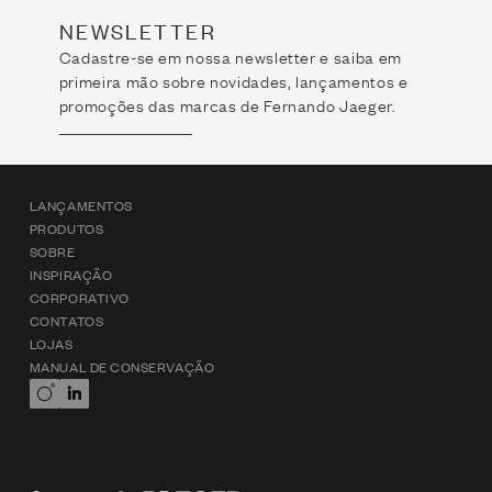
NEWSLETTER
Cadastre-se em nossa newsletter e saiba em
primeira mão sobre novidades, lançamentos e
promoções das marcas de Fernando Jaeger.
LANÇAMENTOS
PRODUTOS
SOBRE
INSPIRAÇÃO
CORPORATIVO
CONTATOS
LOJAS
MANUAL DE CONSERVAÇÃO