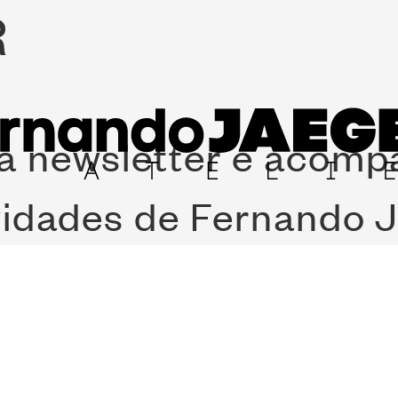
R
a newsletter e acom
vidades de Fernando J
A
os, 433