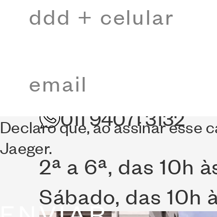
São Paulo
011 3866 8500
011 3866 8501
011 94071 3132
Declaro que, ao assinar esse 
Jaeger.
2ª a 6ª, das 10h à
Sábado, das 10h à
ENVIAR