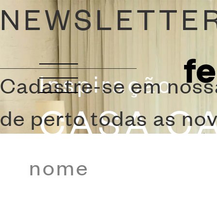
NEWSLETTE
Inspiração
Cadastre-se em noss
CASA C
de perto todas as no